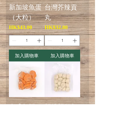
新加坡魚蛋
台灣芥辣貢
（大粒）
丸
價格
價格
HK$43.00
HK$32.00
加入購物車
加入購物車
泰式魚餅
蟹粉蟹籽包
價格
價格
HK$43.00
HK$49.00