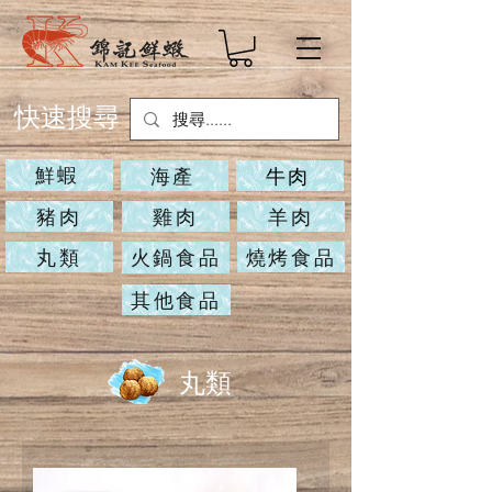
快速搜尋
鮮蝦
海產
牛肉
豬肉
雞肉
羊肉
丸類
燒烤食品
火鍋食品
其他食品
​丸類