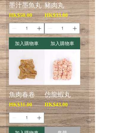
墨汁墨魚丸
豬肉丸
價格
價格
HK$50.00
HK$33.00
加入購物車
加入購物車
魚肉春卷
仿龍蝦丸
價格
價格
HK$31.00
HK$43.00
加入購物車
售罄